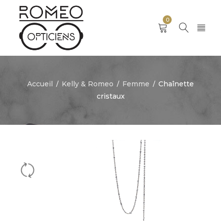
0
Accueil
Kelly & Romeo
Femme
Chaînette
/
/
/
cristaux