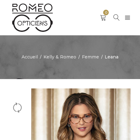
0
Accueil
Kelly & Romeo
Femme
Leana
/
/
/