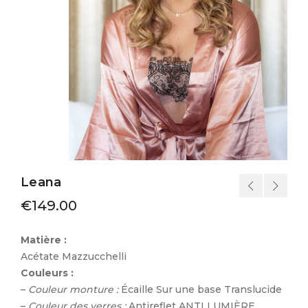
Leana
€
149.00
Matière :
Acétate Mazzucchelli
Couleurs :
–
C
ouleur monture :
Écaille Sur une base Translucide
–
C
ouleur des verres :
Antireflet ANTI LUMIÈRE