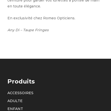
ceinture pour garder vos lunettes à portée de main
en toute élégance.
En exclusivité chez Romeo Opticiens.
Any Di – Taupe Fringes
Produits
ACCESSOIRES
ADULTE
ENFANT